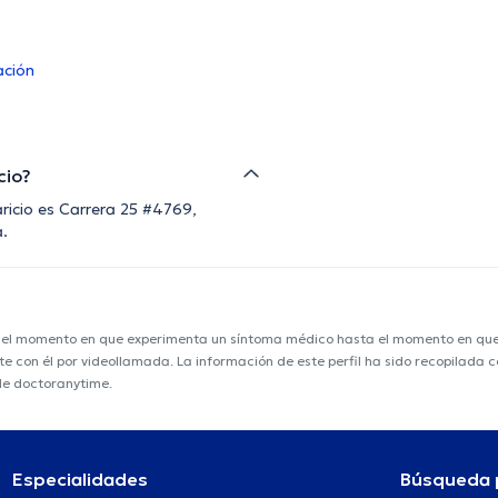
ación
cio?
aricio es Carrera 25 #4769,
.
e el momento en que experimenta un síntoma médico hasta el momento en que s
nte con él por videollamada. La información de este perfil ha sido recopilada
 de doctoranytime.
Especialidades
Búsqueda 