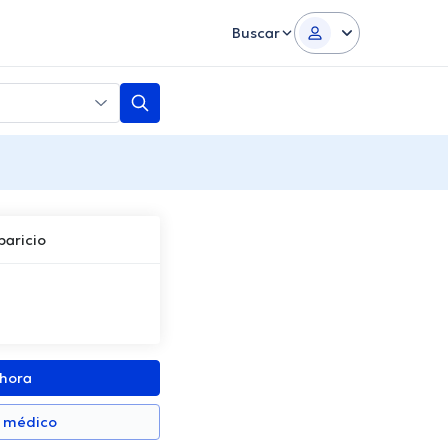
Buscar
paricio
ahora
n médico