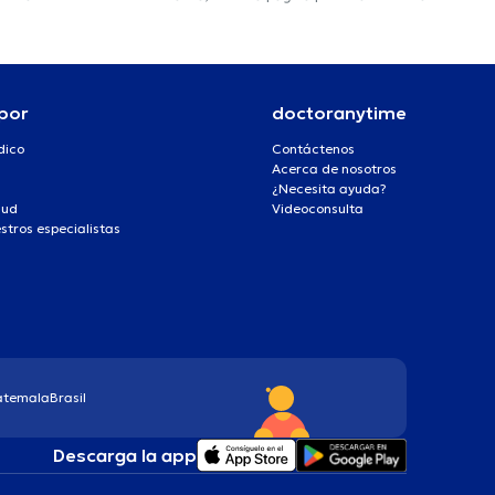
por
doctoranytime
dico
Contáctenos
Acerca de nosotros
¿Necesita ayuda?
lud
Videoconsulta
stros especialistas
atemala
Brasil
Descarga la app