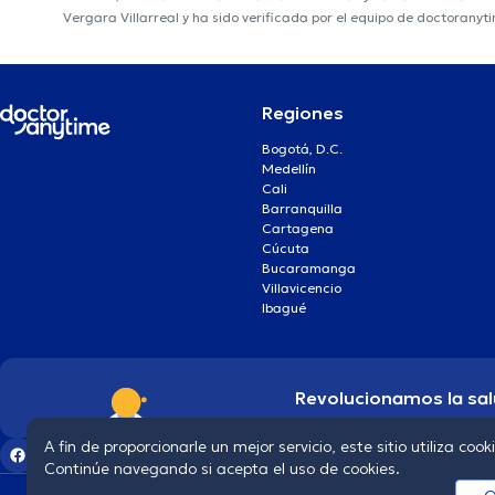
Vergara Villarreal y ha sido verificada por el equipo de doctoranyt
Regiones
Bogotá, D.C.
Medellín
Cali
Barranquilla
Cartagena
Cúcuta
Bucaramanga
Villavicencio
Ibagué
Revolucionamos la sal
A fin de proporcionarle un mejor servicio, este sitio utiliza cook
Continúe navegando si acepta el uso de cookies.