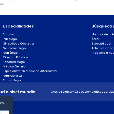
ime.
Especialidades
Búsqueda 
Fisiatra
Nombre de mé
Psicólogo
Área
Ginecólogo Obstetra
Especialidad
Neuropsicólogo
Artículos de sa
Nefrólogo
Pregunta a nue
Cirujano Plástico
Fonoaudiólogo
Médico General
Especialista en Medicina Alternativa
Nutricionista
Odontólogo
ud a nivel mundial
Grecia
Bélgica
México
Colombia
Ecuador
Gu
ies.