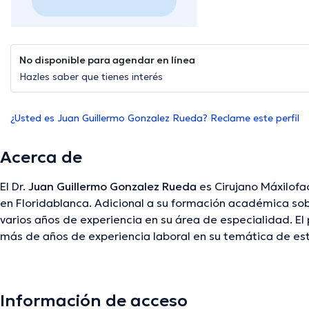
No disponible para agendar en línea
Hazles saber que tienes interés
¿Usted es Juan Guillermo Gonzalez Rueda? Reclame este perfil
Acerca de
El Dr.
Juan Guillermo Gonzalez Rueda
es Cirujano Máxilofac
en Floridablanca. Adicional a su formación académica sobr
varios años de experiencia en su área de especialidad. El 
más de años de experiencia laboral en su temática de es
ha desempeñado como miembro de diversas asociaciones
Gonzalez Rueda ha contribuido en innumerables conferenci
formación continua en su ámbito de especialización y ha 
Información de acceso
publicaciones. Español es el idioma principal hablados por 