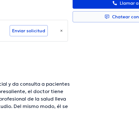
Llamar 
Chatear co
Enviar solicitud
ial y da consulta a pacientes
esaliente, el doctor tiene
profesional de la salud lleva
tudio. Del mismo modo, él se
 médicas. Juan Guillermo
as con el ideal de tener una
difundido diferentes
el profesional de la salud.