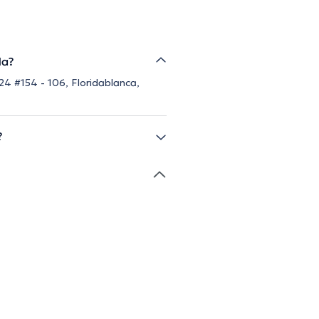
da?
24 #154 - 106, Floridablanca,
?