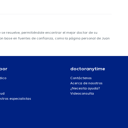
e resuelve, permitiéndole encontrar el mejor doctor de su
 con base en fuentes de confianza, como la página personal de Juan
por
doctoranytime
dico
Contáctenos
Acerca de nosotros
¿Necesita ayuda?
lud
Videoconsulta
stros especialistas