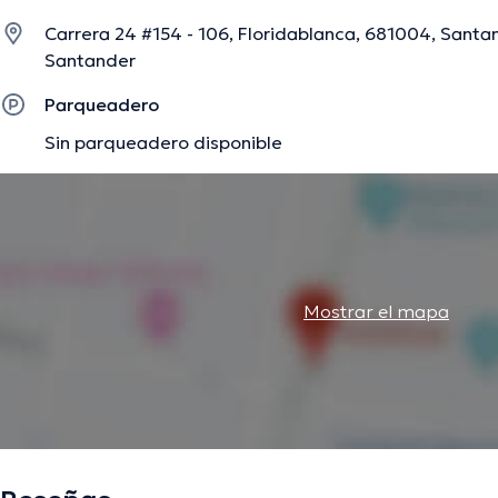
Carrera 24 #154 - 106, Floridablanca, 681004, Santa
Santander
La descripción fue editada por el equipo de doctoranytime, con base en infor
Parqueadero
Sin parqueadero disponible
Mostrar el mapa