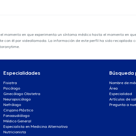
e el momento en que experimenta un síntoma médico hasta el momento en que s
nte con él por videollamada. La información de este perfil ha sido recopilada
ctoranytime.
Especialidades
Búsqueda 
Fisiatra
Nombre de mé
Psicólogo
Área
Ginecólogo Obstetra
Especialidad
Neuropsicólogo
Artículos de sa
Nefrólogo
Pregunta a nue
Cirujano Plástico
Fonoaudiólogo
Médico General
Especialista en Medicina Alternativa
Nutricionista