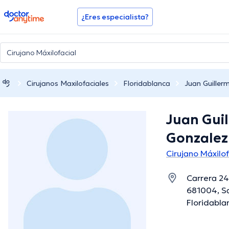
doctoranytime
¿Eres especialista?
Cirujanos Maxilofaciales
Floridablanca
Juan Guille
Juan Gui
Gonzalez
Cirujano Máxilo
Carrera 24
681004, S
Floridabla