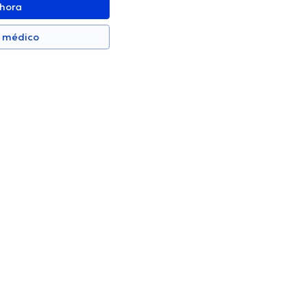
ahora
n médico