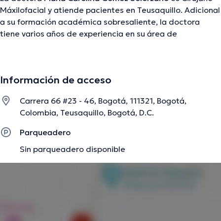
Máxilofacial y atiende pacientes en Teusaquillo. Adicional
a su formación académica sobresaliente, la doctora
tiene varios años de experiencia en su área de
especialidad. La profesional de la salud tiene varios años
de experiencia laboral en su área de experiencia.
Asimismo, ella ha participado como miembro de diversas
Información de acceso
asociaciones médicas. Maria Carolina Gomez Solorzano
ha participado en considerables conferencias con la
Carrera 66 #23 - 46, Bogotá, 111321, Bogotá,
meta de tener una formación continua en su campo de
Colombia, Teusaquillo, Bogotá, D.C.
especialización y ha compartido diversos artículos. Es
importante resaltar que, la doctora puede hablar en
Parqueadero
Español.
Sin parqueadero disponible
La descripción fue editada por el equipo de doctoranytime, con base en
información verificada.