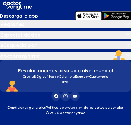
Descarga la app
Regiones
Especialidades
Búsqueda por
doctoranytime
Revolucionamos la salud a nivel mundial
Grecia
Bélgica
México
Colombia
Ecuador
Guatemala
Brasil
Condiciones generales
Política de protección de los datos personales
© 2026 doctoranytime