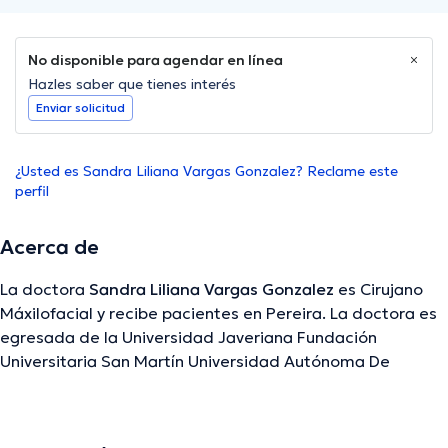
No disponible para agendar en línea
Hazles saber que tienes interés
Enviar solicitud
¿Usted es Sandra Liliana Vargas Gonzalez? Reclame este
perfil
Acerca de
La doctora
Sandra Liliana Vargas Gonzalez
es Cirujano
Máxilofacial y recibe pacientes en Pereira. La doctora es
egresada de la Universidad Javeriana Fundación
Universitaria San Martín Universidad Autónoma De
Barcelona y tiene amplios conocimientos en su área de
especialidad. La profesional de la salud posee años de
experiencia laboral en su campo de estudio. De igual