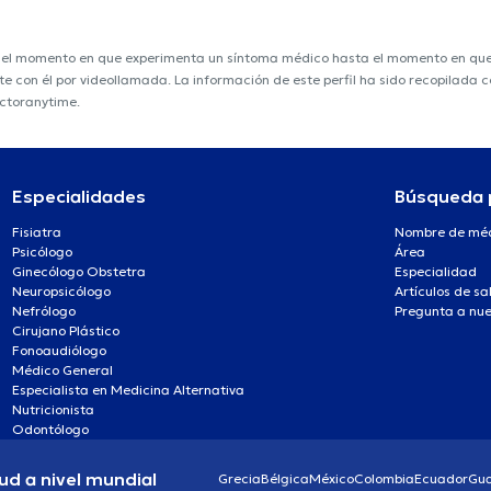
e el momento en que experimenta un síntoma médico hasta el momento en que s
nte con él por videollamada. La información de este perfil ha sido recopilada
octoranytime.
Especialidades
Búsqueda 
Fisiatra
Nombre de mé
Psicólogo
Área
Ginecólogo Obstetra
Especialidad
Neuropsicólogo
Artículos de sa
Nefrólogo
Pregunta a nue
Cirujano Plástico
Fonoaudiólogo
Médico General
Especialista en Medicina Alternativa
Nutricionista
Odontólogo
ud a nivel mundial
Grecia
Bélgica
México
Colombia
Ecuador
Gu