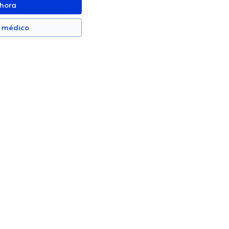
ahora
n médico