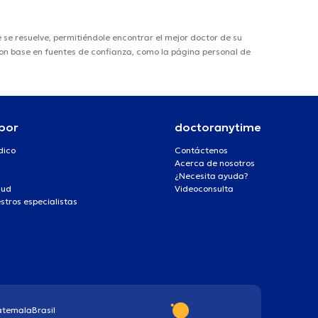
e resuelve, permitiéndole encontrar el mejor doctor de su
 con base en fuentes de confianza, como la página personal de
por
doctoranytime
dico
Contáctenos
Acerca de nosotros
¿Necesita ayuda?
lud
Videoconsulta
stros especialistas
atemala
Brasil