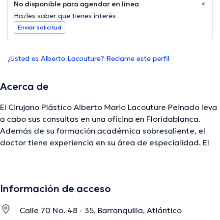
No disponible para agendar en línea
Hazles saber que tienes interés
Enviar solicitud
¿Usted es Alberto Lacouture? Reclame este perfil
Acerca de
El Cirujano Plástico Alberto Mario Lacouture Peinado leva
a cabo sus consultas en una oficina en Floridablanca.
Además de su formación académica sobresaliente, el
doctor tiene experiencia en su área de especialidad. El
profesional de la salud cuenta con varios años de
experiencia laboral en su ámbito de estudio. Igualmente,
él se ha desempeñado como miembro de diversas
Información de acceso
asociaciones médicas. Alberto Mario Lacouture Peinado
ha cooperado en múltiples conferencias con el ideal de
Calle 70 No. 48 - 35, Barranquilla, Atlántico
tener una formación continua en su disciplina de