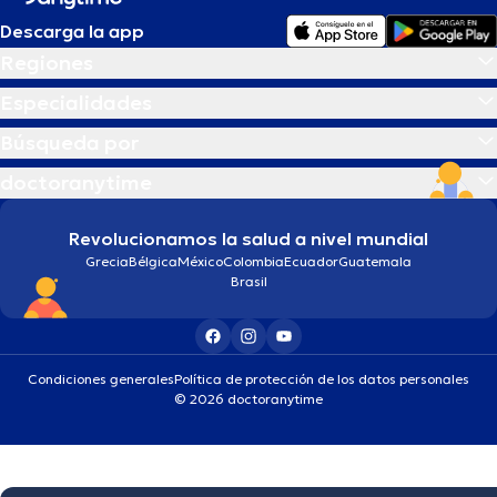
Descarga la app
Regiones
Especialidades
Búsqueda por
doctoranytime
Revolucionamos la salud a nivel mundial
Grecia
Bélgica
México
Colombia
Ecuador
Guatemala
Brasil
Condiciones generales
Política de protección de los datos personales
© 2026 doctoranytime