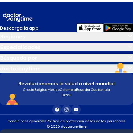
Descarga la app
Regiones
Especialidades
Búsqueda por
doctoranytime
Revolucionamos la salud a nivel mundial
Grecia
Bélgica
México
Colombia
Ecuador
Guatemala
Brasil
Condiciones generales
Política de protección de los datos personales
© 2026 doctoranytime