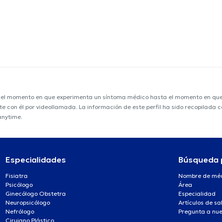
e el momento en que experimenta un síntoma médico hasta el momento en que s
nte con él por videollamada. La información de este perfil ha sido recopilada
anytime.
Especialidades
Búsqueda 
Fisiatra
Nombre de mé
Psicólogo
Área
Ginecólogo Obstetra
Especialidad
Neuropsicólogo
Artículos de sa
Nefrólogo
Pregunta a nue
Cirujano Plástico