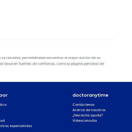
e resuelve, permitiéndole encontrar el mejor doctor de su
 con base en fuentes de confianza, como la página personal de
por
doctoranytime
dico
Contáctenos
Acerca de nosotros
¿Necesita ayuda?
lud
Videoconsulta
stros especialistas