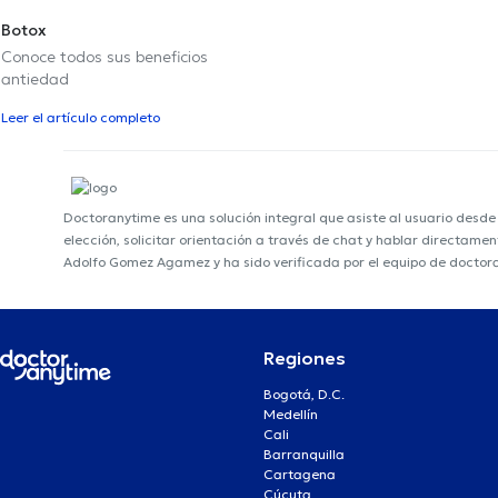
Botox
Conoce todos sus beneficios
antiedad
Leer el artículo completo
Doctoranytime es una solución integral que asiste al usuario desd
elección, solicitar orientación a través de chat y hablar directame
Adolfo Gomez Agamez y ha sido verificada por el equipo de doctor
Regiones
Bogotá, D.C.
Medellín
Cali
Barranquilla
Cartagena
Cúcuta