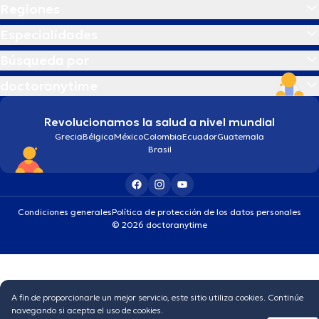
Regiones
Especialidades
Búsqueda por
doctoranytime
Revolucionamos la salud a nivel mundial
Grecia
Bélgica
México
Colombia
Ecuador
Guatemala
Brasil
Condiciones generales
Política de protección de los datos personales
© 2026 doctoranytime
A fin de proporcionarle un mejor servicio, este sitio utiliza cookies. Continúe
navegando si acepta el uso de cookies.