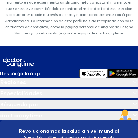
momento en que experimenta un síntoma médico hasta el momento en
que se resuelve, permitiéndole encontrar el mejor doctor de su elección,
solicitar orientación a través de chat y hablar directamente con él por
videollamada. La información de este perfil ha sido recopilada con base
en fuentes de confianza, como la página personal de Ana Maria Lozano
Sanchez y ha sido verificada por el equipo de doctoranytime.
Descarga la app
Regiones
Especialidades
Búsqueda por
doctoranytime
Revolucionamos la salud a nivel mundial
Grecia
Bélgica
México
Colombia
Ecuador
Guatemala