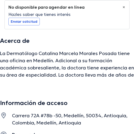
No disponible para agendar en línea
Hazles saber que tienes interés
Enviar solicitud
Acerca de
La Dermatólogo Catalina Marcela Morales Posada tiene
una oficina en Medellín. Adicional a su formación
académica sobresaliente, la doctora tiene experiencia en
su área de especialidad. La doctora lleva más de años de
experiencia laboral en su área de experiencia. Al igual,
ella se ha desempeñado como miembro de diversas
asociaciones médicas. Catalina Marcela Morales Posada
Información de acceso
ha contribuido en cuantiosas conferencias con miras a
tener una formación continua en su campo de
Carrera 72A #78b -50, Medellín, 50034, Antioquia,
especialización y ha publicado importantes artículos.
Colombia, Medellín, Antioquia
Cabe mencionar que, la especialista puede hablar en
Español.