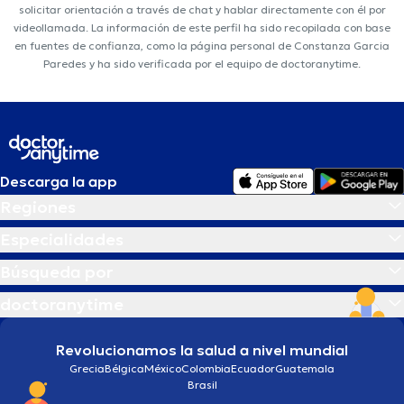
solicitar orientación a través de chat y hablar directamente con él por
videollamada. La información de este perfil ha sido recopilada con base
en fuentes de confianza, como la página personal de Constanza Garcia
Paredes y ha sido verificada por el equipo de doctoranytime.
Descarga la app
Regiones
Especialidades
Búsqueda por
doctoranytime
Revolucionamos la salud a nivel mundial
Grecia
Bélgica
México
Colombia
Ecuador
Guatemala
Brasil