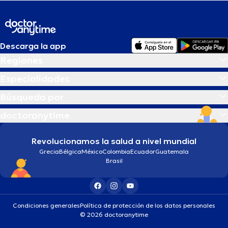
Descarga la app
Regiones
Especialidades
Búsqueda por
doctoranytime
Revolucionamos la salud a nivel mundial
Grecia
Bélgica
México
Colombia
Ecuador
Guatemala
Brasil
Condiciones generales
Política de protección de los datos personales
© 2026 doctoranytime