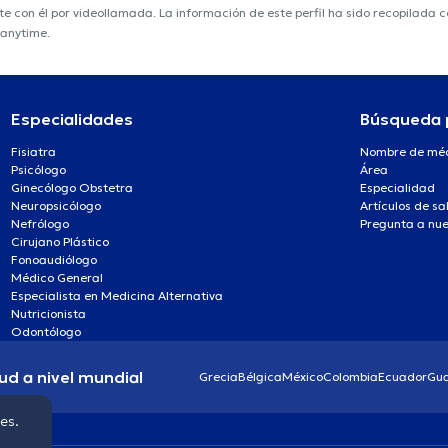
nte con él por videollamada. La información de este perfil ha sido recopilada
ranytime.
Especialidades
Búsqueda 
Fisiatra
Nombre de mé
Psicólogo
Área
Ginecólogo Obstetra
Especialidad
Neuropsicólogo
Artículos de sa
Nefrólogo
Pregunta a nue
Cirujano Plástico
Fonoaudiólogo
Médico General
Especialista en Medicina Alternativa
Nutricionista
Odontólogo
ud a nivel mundial
Grecia
Bélgica
México
Colombia
Ecuador
Gu
ies.