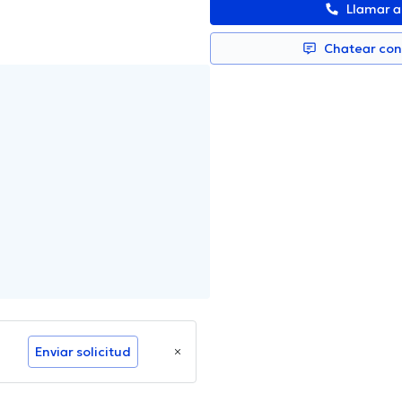
Llamar 
Chatear co
Enviar solicitud