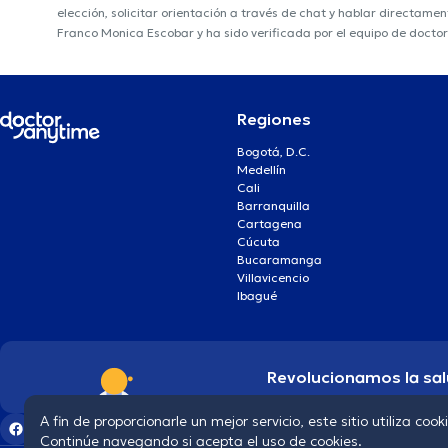
elección, solicitar orientación a través de chat y hablar directame
Franco Monica Escobar y ha sido verificada por el equipo de docto
Regiones
Bogotá, D.C.
Medellín
Cali
Barranquilla
Cartagena
Cúcuta
Bucaramanga
Villavicencio
Ibagué
Revolucionamos la sal
A fin de proporcionarle un mejor servicio, este sitio utiliza cook
Continúe navegando si acepta el uso de cookies.