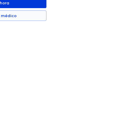
ahora
n médico