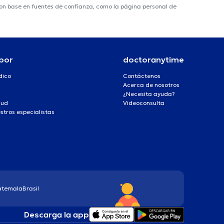
 con base en fuentes de confianza, como la página personal de
por
doctoranytime
dico
Contáctenos
Acerca de nosotros
¿Necesita ayuda?
lud
Videoconsulta
stros especialistas
atemala
Brasil
Descarga la app