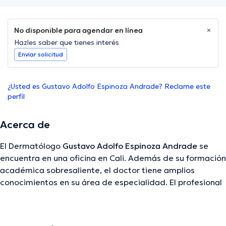
No disponible para agendar en línea
Hazles saber que tienes interés
Enviar solicitud
¿Usted es Gustavo Adolfo Espinoza Andrade? Reclame este
perfil
Acerca de
El Dermatólogo
Gustavo Adolfo Espinoza Andrade
se
encuentra en una oficina en Cali. Además de su formación
académica sobresaliente, el doctor tiene amplios
conocimientos en su área de especialidad. El profesional
de la salud posee años de experiencia laboral en su
temática de estudio. Al igual, él se ha destacados como
miembro de diversas asociaciones médicas. Gustavo