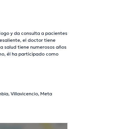
ogo y da consulta a pacientes
saliente, el doctor tiene
 la salud tiene numerosos años
mo, él ha participado como
Álvarez Rodriguez ha
ón de tener una formación
 diferentes ediciones. La
bia, Villavicencio, Meta
mación verificada.