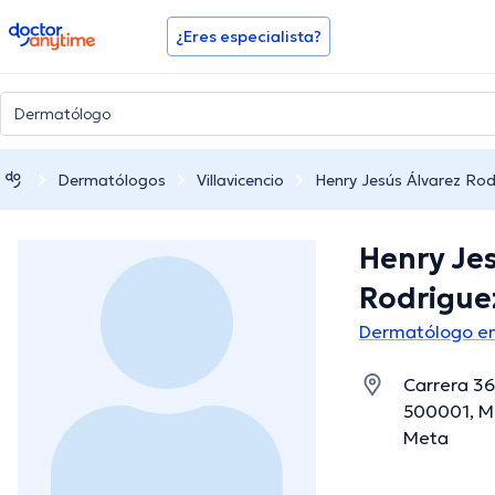
doctoranytime
¿Eres especialista?
Dermatólogos
Villavicencio
Henry Jesús Álvarez Rod
Henry Je
Rodrigue
Dermatólogo en 
Carrera 36
500001, Me
Meta