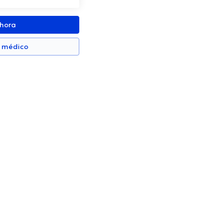
ahora
n médico