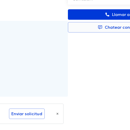
Llamar 
Chatear co
Enviar solicitud