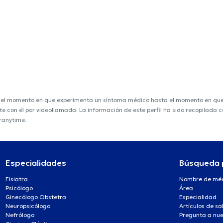
e el momento en que experimenta un síntoma médico hasta el momento en que s
nte con él por videollamada. La información de este perfil ha sido recopilada
oranytime.
Especialidades
Búsqueda 
Fisiatra
Nombre de mé
Psicólogo
Área
Ginecólogo Obstetra
Especialidad
Neuropsicólogo
Artículos de sa
Nefrólogo
Pregunta a nue