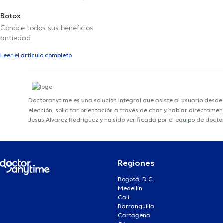
Botox
Conoce todos sus beneficios
antiedad
Leer el artículo completo
Doctoranytime es una solución integral que asiste al usuario desd
elección, solicitar orientación a través de chat y hablar directame
Jesus Alvarez Rodriguez y ha sido verificada por el equipo de doct
Regiones
Bogotá, D.C.
Medellín
Cali
Barranquilla
Cartagena