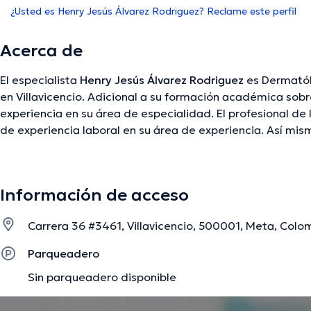
¿Usted es Henry Jesús Álvarez Rodriguez? Reclame este perfil
Acerca de
El especialista
Henry Jesús Álvarez Rodriguez
es Dermatól
en Villavicencio. Adicional a su formación académica sobre
experiencia en su área de especialidad. El profesional de
de experiencia laboral en su área de experiencia. Así mis
miembro de diversas asociaciones médicas. Henry Jesús 
contribuido en considerables conferencias con la intenci
continua en su temática de especialización y ha difundido
Información de acceso
consulta se puede hacer en Español.
Carrera 36 #3461, Villavicencio, 500001, Meta, Colom
La descripción fue editada por el equipo de doctoranytime, con base en infor
Parqueadero
Sin parqueadero disponible