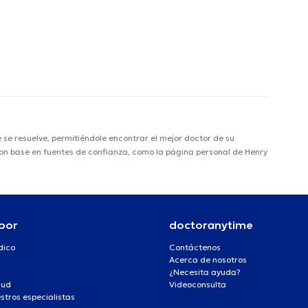
e resuelve, permitiéndole encontrar el mejor doctor de su
 con base en fuentes de confianza, como la página personal de Henry
por
doctoranytime
dico
Contáctenos
Acerca de nosotros
¿Necesita ayuda?
lud
Videoconsulta
stros especialistas