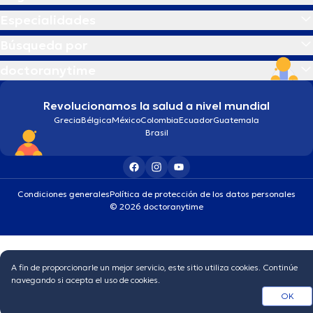
Especialidades
Búsqueda por
doctoranytime
Revolucionamos la salud a nivel mundial
Grecia
Bélgica
México
Colombia
Ecuador
Guatemala
Brasil
Condiciones generales
Política de protección de los datos personales
© 2026 doctoranytime
A fin de proporcionarle un mejor servicio, este sitio utiliza cookies. Continúe
navegando si acepta el uso de cookies.
OK