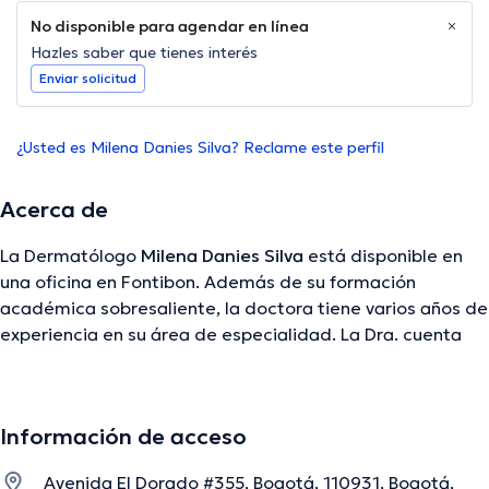
No disponible para agendar en línea
Hazles saber que tienes interés
Enviar solicitud
¿Usted es Milena Danies Silva? Reclame este perfil
Acerca de
La Dermatólogo
Milena Danies Silva
está disponible en
una oficina en Fontibon. Además de su formación
académica sobresaliente, la doctora tiene varios años de
experiencia en su área de especialidad. La Dra. cuenta
con varios años de experiencia laboral en su área de
experiencia. Además, ella se ha desempeñado como
miembro de diversas asociaciones médicas. Milena
Información de acceso
Danies Silva ha compartido en abundantes conferencias
con la meta de tener una formación continua en su
Avenida El Dorado #355, Bogotá, 110931, Bogotá,