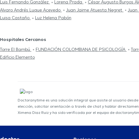
Luis Fernando González
Lorena Prada
César Augusto Burgos A
Alvaro Andrés Luque Acevedo
Juan Jaime Atuesta Negret
Juan
Luisa Castaño
Luz Helena Pabón
Hospitales Cercanos
Torre El Bambú
FUNDACIÓN COLOMBIANA DE PSICOLOGÍA
Tor
Edificio Elemento
Doctoranytime es una solución integral que asiste al usuario desd
elección, solicitar orientación a través de chat y hablar directame
Ximena Diaz Ruiz y ha sido verificada por el equipo de doctoranyti