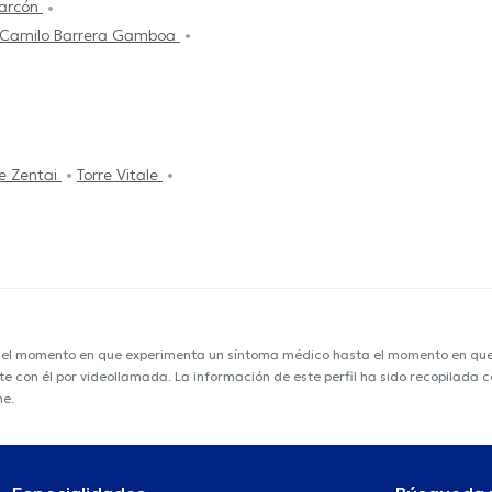
larcón
 Camilo Barrera Gamboa
re Zentai
Torre Vitale
e el momento en que experimenta un síntoma médico hasta el momento en que s
nte con él por videollamada. La información de este perfil ha sido recopilad
me.