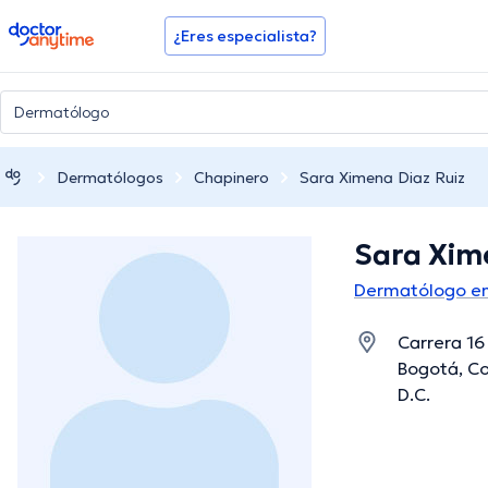
doctoranytime
¿Eres especialista?
Dermatólogos
Chapinero
Sara Ximena Diaz Ruiz
Sara Xim
Dermatólogo en
Carrera 16
Bogotá, Co
D.C.