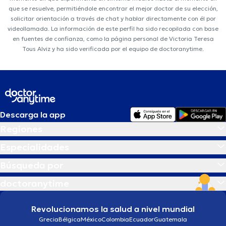
que se resuelve, permitiéndole encontrar el mejor doctor de su elección,
solicitar orientación a través de chat y hablar directamente con él por
videollamada. La información de este perfil ha sido recopilada con base
en fuentes de confianza, como la página personal de Victoria Teresa
Tous Alviz y ha sido verificada por el equipo de doctoranytime.
Descarga la app
Regiones
Especialidades
Búsqueda por
doctoranytime
Revolucionamos la salud a nivel mundial
Grecia
Bélgica
México
Colombia
Ecuador
Guatemala