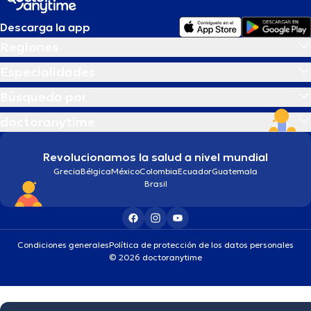
Descarga la app
Regiones
Especialidades
Búsqueda por
doctoranytime
Revolucionamos la salud a nivel mundial
Grecia
Bélgica
México
Colombia
Ecuador
Guatemala
Brasil
Condiciones generales
Política de protección de los datos personales
© 2026 doctoranytime