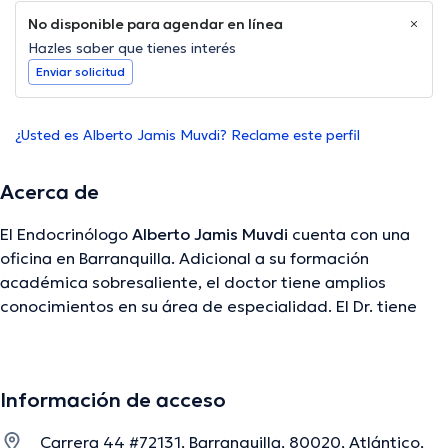
No disponible para agendar en línea
Hazles saber que tienes interés
Enviar solicitud
¿Usted es Alberto Jamis Muvdi? Reclame este perfil
Acerca de
El Endocrinólogo
Alberto Jamis Muvdi
cuenta con una
oficina en Barranquilla. Adicional a su formación
académica sobresaliente, el doctor tiene amplios
conocimientos en su área de especialidad. El Dr. tiene
numerosos años de experiencia laboral en su temática de
estudio. Por otro lado, él se ha desempeñado como
miembro de diversas asociaciones médicas. Alberto
Información de acceso
Jamis Muvdi ha contribuido en diversas conferencias con
el fin de tener una formación continua en su ámbito de
Carrera 44 #72131, Barranquilla, 80020, Atlántico,