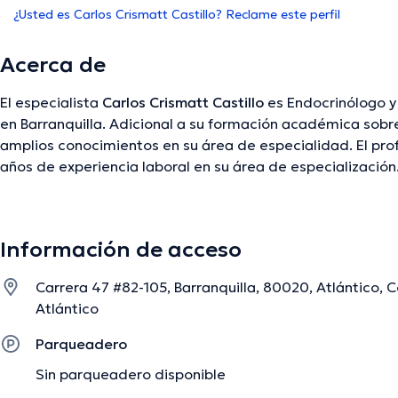
¿Usted es Carlos Crismatt Castillo? Reclame este perfil
Acerca de
El especialista
Carlos Crismatt Castillo
es Endocrinólogo y
en Barranquilla. Adicional a su formación académica sobre
amplios conocimientos en su área de especialidad. El pro
años de experiencia laboral en su área de especialización.
desempeñado como miembro de diversas asociaciones mé
Castillo ha colaborado en abundantes conferencias con la
formación continua en su campo de especialización y ha
Información de acceso
ediciones. Para finalizar, el especialista puede hablar Espa
Carrera 47 #82-105, Barranquilla, 80020, Atlántico, C
Atlántico
La descripción fue editada por el equipo de doctoranytime, con base en infor
Parqueadero
Sin parqueadero disponible