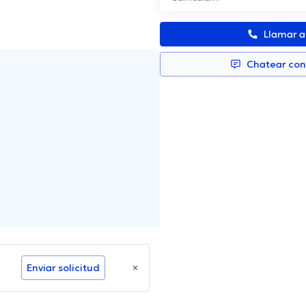
Llamar 
Chatear co
Enviar solicitud