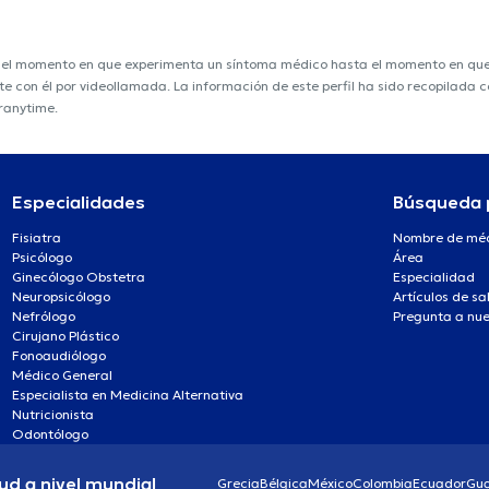
e el momento en que experimenta un síntoma médico hasta el momento en que s
nte con él por videollamada. La información de este perfil ha sido recopilada
oranytime.
Especialidades
Búsqueda 
Fisiatra
Nombre de mé
Psicólogo
Área
Ginecólogo Obstetra
Especialidad
Neuropsicólogo
Artículos de sa
Nefrólogo
Pregunta a nue
Cirujano Plástico
Fonoaudiólogo
Médico General
Especialista en Medicina Alternativa
Nutricionista
Odontólogo
ud a nivel mundial
Grecia
Bélgica
México
Colombia
Ecuador
Gu