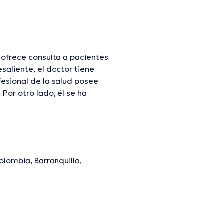
 ofrece consulta a pacientes
saliente, el doctor tiene
fesional de la salud posee
 Por otro lado, él se ha
dicas. Carlos Crismatt
 intención de lograr tener una
 compartido numerosas
ñol en su consultorio.
olombia, Barranquilla,
mación verificada.