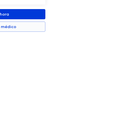
ahora
n médico