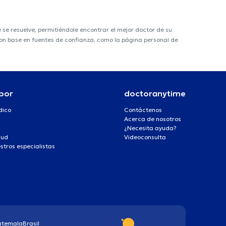
e resuelve, permitiéndole encontrar el mejor doctor de su
 con base en fuentes de confianza, como la página personal de
por
doctoranytime
dico
Contáctenos
Acerca de nosotros
¿Necesita ayuda?
lud
Videoconsulta
stros especialistas
atemala
Brasil