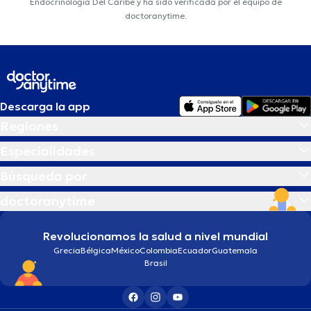
Endocrinologia Del Caribe y ha sido verificada por el equipo de
doctoranytime.
Descarga la app
Regiones
Especialidades
Búsqueda por
doctoranytime
Revolucionamos la salud a nivel mundial
Grecia
Bélgica
México
Colombia
Ecuador
Guatemala
Brasil