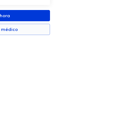
ahora
n médico