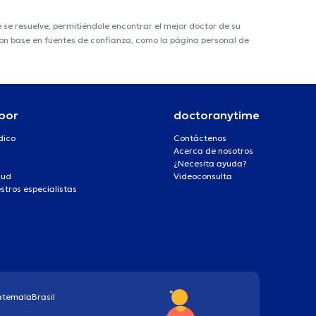
e resuelve, permitiéndole encontrar el mejor doctor de su
 con base en fuentes de confianza, como la página personal de
por
doctoranytime
dico
Contáctenos
Acerca de nosotros
¿Necesita ayuda?
lud
Videoconsulta
stros especialistas
atemala
Brasil