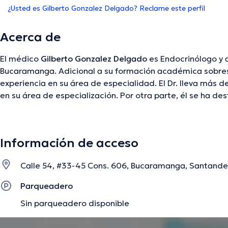
¿Usted es Gilberto Gonzalez Delgado? Reclame este perfil
Acerca de
El médico
Gilberto Gonzalez Delgado
es Endocrinólogo y 
Bucaramanga. Adicional a su formación académica sobresa
experiencia en su área de especialidad. El Dr. lleva más d
en su área de especialización. Por otra parte, él se ha
diversas asociaciones médicas. Gilberto Gonzalez Delgad
conferencias con el objetivo de tener una formación con
especialización y ha difundido diversos comunicados. Espa
Información de acceso
hablados por el Dr.
Calle 54, #33-45 Cons. 606, Bucaramanga, Santande
La descripción fue editada por el equipo de doctoranytime, con base en infor
Parqueadero
Sin parqueadero disponible