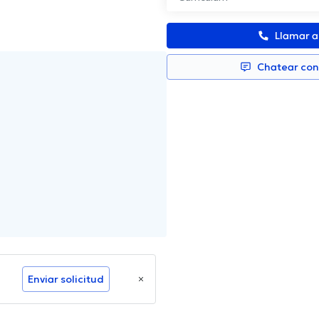
Llamar 
Chatear co
Enviar solicitud