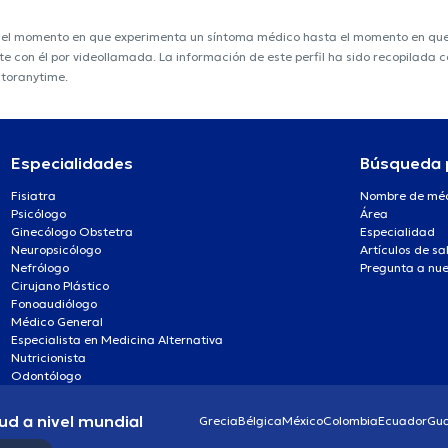
e el momento en que experimenta un síntoma médico hasta el momento en que s
nte con él por videollamada. La información de este perfil ha sido recopilada
ctoranytime.
Especialidades
Búsqueda 
Fisiatra
Nombre de mé
Psicólogo
Área
Ginecólogo Obstetra
Especialidad
Neuropsicólogo
Artículos de sa
Nefrólogo
Pregunta a nue
Cirujano Plástico
Fonoaudiólogo
Médico General
Especialista en Medicina Alternativa
Nutricionista
Odontólogo
ud a nivel mundial
Grecia
Bélgica
México
Colombia
Ecuador
Gu