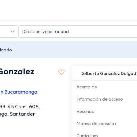
elgado
 Gonzalez
Gilberto Gonzalez Delgad
Acerca de
en Bucaramanga
Información de acceso
#33-45 Cons. 606,
Reseñas
ga, Santander
Motivo de consulta
Currículum