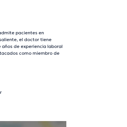
admite pacientes en
liente, el doctor tiene
e años de experiencia laboral
 destacados como miembro de
o ha contribuido en diversas
tinua en su campo de
ñol es el idioma principal
r
mación verificada.