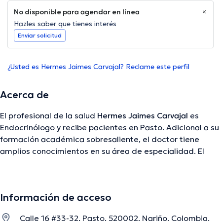
No disponible para agendar en línea
Hazles saber que tienes interés
Enviar solicitud
¿Usted es Hermes Jaimes Carvajal? Reclame este perfil
Acerca de
El profesional de la salud
Hermes Jaimes Carvajal
es
Endocrinólogo y recibe pacientes en Pasto. Adicional a su
formación académica sobresaliente, el doctor tiene
amplios conocimientos en su área de especialidad. El
doctor tiene numerosos años de experiencia laboral en su
área de especialización. Incluso, él se ha desempeñado
como miembro de diversas asociaciones médicas.
Información de acceso
Hermes Jaimes Carvajal ha contribuido en diversas
conferencias con miras a tener una formación continua en
Calle 16 #33-32, Pasto, 520002, Nariño, Colombia,