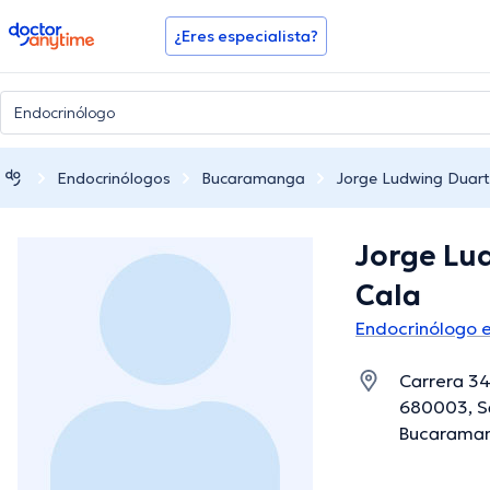
doctoranytime
¿Eres especialista?
Endocrinólogos
Bucaramanga
Jorge Ludwing Duart
Jorge Lu
Cala
Endocrinólogo 
Carrera 3
680003, S
Bucaraman