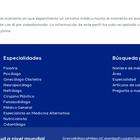
e el momento en que experimenta un síntoma médico hasta el momento en que s
nte con él por videollamada. La información de este perfil ha sido recopilada
nytime.
Especialidades
Búsqueda 
Fisiatra
Nombre de mé
Psicólogo
Área
Ginecólogo Obstetra
Especialidad
Neuropsicólogo
Artículos de sa
Nefrólogo
Pregunta a nue
Cirujano Plástico
Fonoaudiólogo
Médico General
Especialista en Medicina Alternativa
Nutricionista
Odontólogo
ud a nivel mundial
Grecia
Bélgica
México
Colombia
Ecuador
Gu