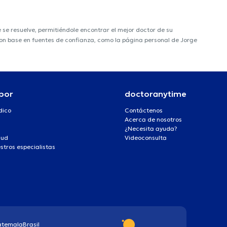
e resuelve, permitiéndole encontrar el mejor doctor de su
 con base en fuentes de confianza, como la página personal de Jorge
por
doctoranytime
dico
Contáctenos
Acerca de nosotros
¿Necesita ayuda?
lud
Videoconsulta
stros especialistas
atemala
Brasil