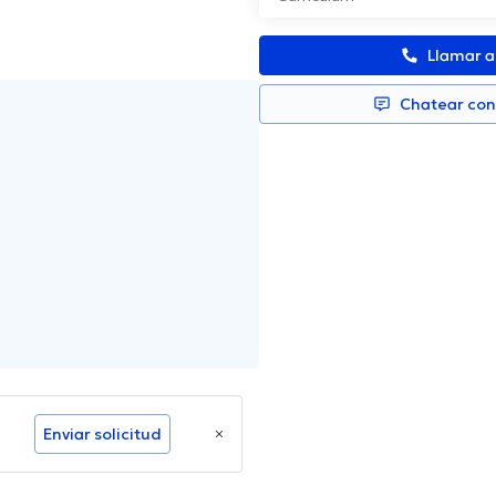
Llamar 
Chatear co
Enviar solicitud