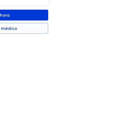
ahora
n médico