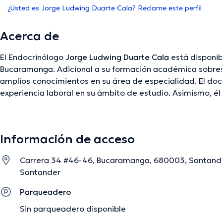
¿Usted es Jorge Ludwing Duarte Cala? Reclame este perfil
Acerca de
El Endocrinólogo
Jorge Ludwing Duarte Cala
está disponib
Bucaramanga. Adicional a su formación académica sobresa
amplios conocimientos en su área de especialidad. El doc
experiencia laboral en su ámbito de estudio. Asimismo,
miembro de diversas asociaciones médicas. Jorge Ludwin
en incontables conferencias con el ideal de tener una fo
de especialización y ha compartido diferentes artículos. 
Información de acceso
habla el especialista.
Carrera 34 #46-46, Bucaramanga, 680003, Santand
Santander
La descripción fue editada por el equipo de doctoranytime, con base en infor
Parqueadero
Sin parqueadero disponible