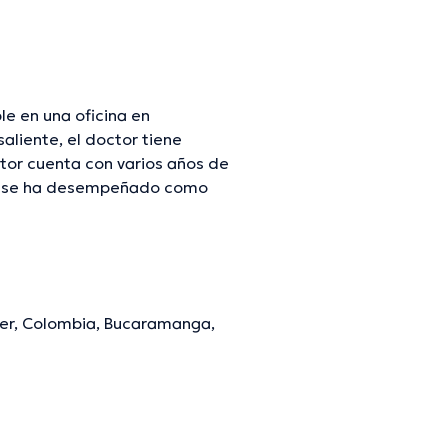
le en una oficina en
liente, el doctor tiene
tor cuenta con varios años de
 él se ha desempeñado como
g Duarte Cala ha intervenido
rmación continua en su ámbito
Español son los idiomas que
er, Colombia, Bucaramanga,
mación verificada.