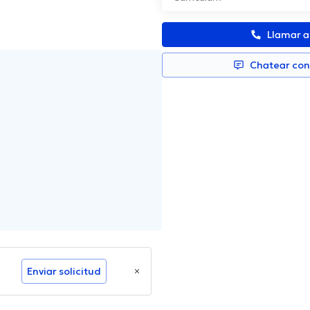
Llamar 
Chatear co
Enviar solicitud