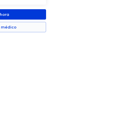
ahora
n médico