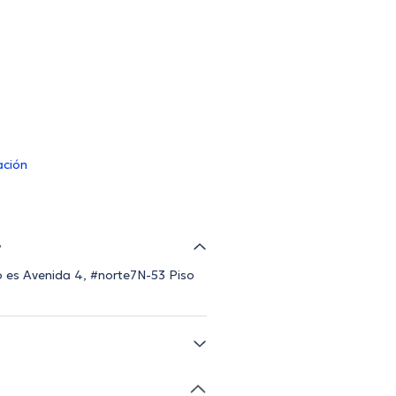
ación
?
zo es Avenida 4, #norte7N-53 Piso