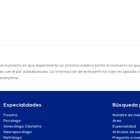
e el momento en que experimenta un síntoma médico hasta el momento en que s
nte con él por videollamada. La información de este perfil ha sido recopilada
toranytime.
Especialidades
Búsqueda 
Fisiatra
Nombre de mé
Psicólogo
Área
Ginecólogo Obstetra
Especialidad
Neuropsicólogo
Artículos de sa
Nefrólogo
Pregunta a nue