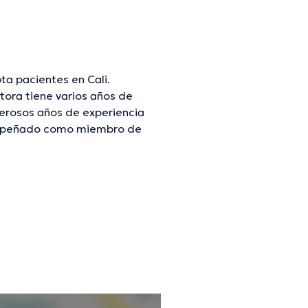
ta pacientes en Cali.
tora tiene varios años de
merosos años de experiencia
esempeñado como miembro de
 ha compartido en diversas
tinua en su temática de
resaltar que, la Dra. puede
mación verificada.