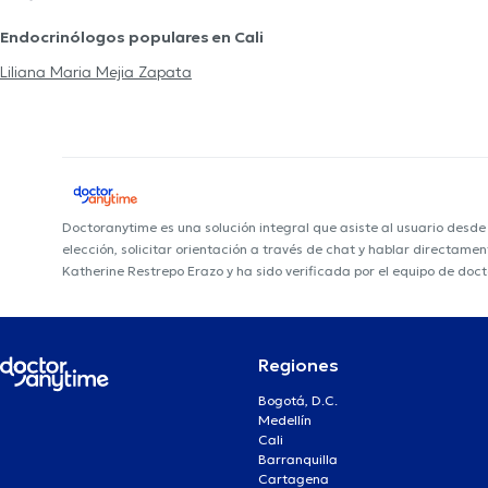
Endocrinólogos populares en Cali
Liliana Maria Mejia Zapata
Doctoranytime es una solución integral que asiste al usuario desd
elección, solicitar orientación a través de chat y hablar directame
Katherine Restrepo Erazo y ha sido verificada por el equipo de doc
Regiones
Bogotá, D.C.
Medellín
Cali
Barranquilla
Cartagena