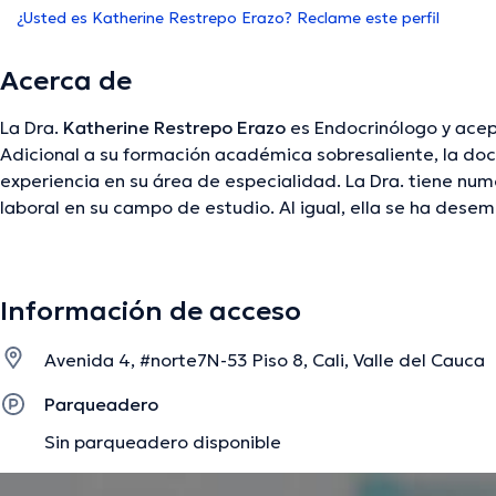
¿Usted es Katherine Restrepo Erazo? Reclame este perfil
Acerca de
La Dra.
Katherine Restrepo Erazo
es Endocrinólogo y acep
Adicional a su formación académica sobresaliente, la doc
experiencia en su área de especialidad. La Dra. tiene nu
laboral en su campo de estudio. Al igual, ella se ha d
diversas asociaciones médicas. Katherine Restrepo Erazo
conferencias con la intención de tener una formación con
especialización y ha difundido numerosas ediciones. Cabe 
Información de acceso
hablar en Español.
Avenida 4, #norte7N-53 Piso 8, Cali, Valle del Cauca
La descripción fue editada por el equipo de doctoranytime, con base en infor
Parqueadero
Sin parqueadero disponible