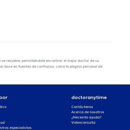
e resuelve, permitiéndole encontrar el mejor doctor de su
 con base en fuentes de confianza, como la página personal de
por
doctoranytime
dico
Contáctenos
Acerca de nosotros
¿Necesita ayuda?
lud
Videoconsulta
stros especialistas