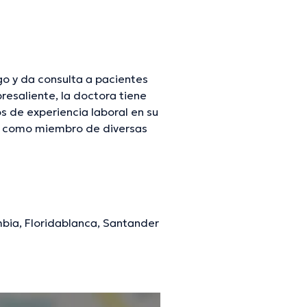
o y da consulta a pacientes
resaliente, la doctora tiene
s de experiencia laboral en su
do como miembro de diversas
 intervenido en abundantes
nua en su disciplina de
ol es el idioma principal
ombia, Floridablanca, Santander
mación verificada.