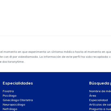
e el momento en que experimenta un síntoma médico hasta el momento en que s
nte con él por videollamada. La información de este perfil ha sido recopilada
de doctoranytime.
Especialidades
Búsqueda 
Fisiatra
Nombre de mé
Psicólogo
Área
Ginecólogo Obstetra
Especialidad
Neuropsicólogo
Artículos de sa
Nefrólogo
Pregunta a nue