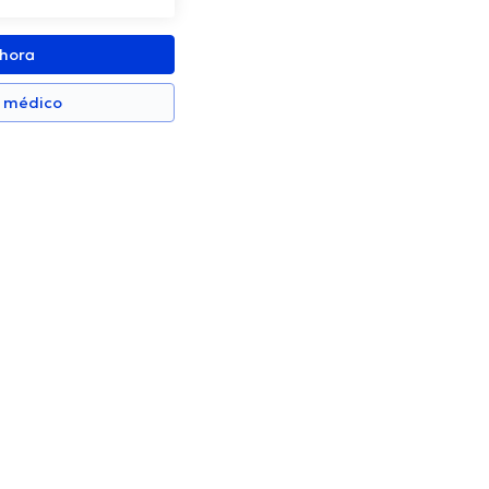
ahora
n médico