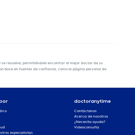
e resuelve, permitiéndole encontrar el mejor doctor de su
 con base en fuentes de confianza, como la página personal de
por
doctoranytime
dico
Contáctenos
Acerca de nosotros
¿Necesita ayuda?
lud
Videoconsulta
stros especialistas