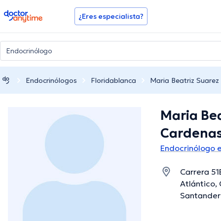
doctoranytime
¿Eres especialista?
Endocrinólogos
Floridablanca
Maria Beatriz Suare
Maria Bea
Cardena
Endocrinólogo e
Carrera 51B
Atlántico,
Santander