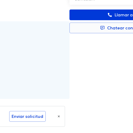
Llamar 
Chatear co
Enviar solicitud