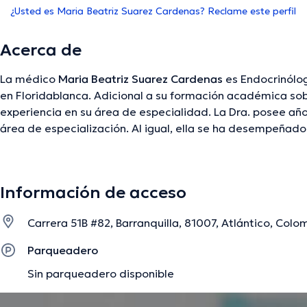
¿Usted es Maria Beatriz Suarez Cardenas? Reclame este perfil
Acerca de
La médico
Maria Beatriz Suarez Cardenas
es Endocrinólog
en Floridablanca. Adicional a su formación académica sob
experiencia en su área de especialidad. La Dra. posee año
área de especialización. Al igual, ella se ha desempeña
asociaciones médicas. Maria Beatriz Suarez Cardenas ha
conferencias con el objetivo de tener una formación conti
especialización y ha difundido numerosas ediciones. Españ
Información de acceso
usados por la especialista.
Carrera 51B #82, Barranquilla, 81007, Atlántico, Col
La descripción fue editada por el equipo de doctoranytime, con base en infor
Parqueadero
Sin parqueadero disponible