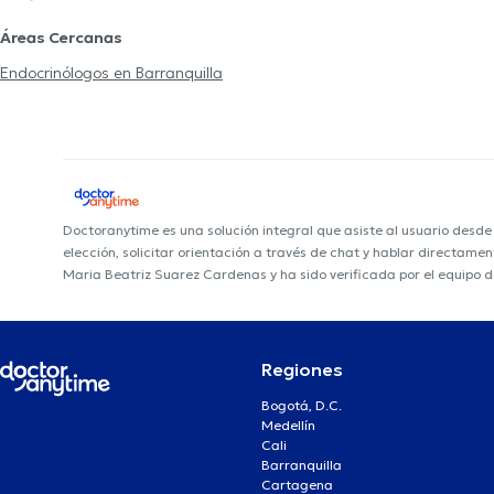
Áreas Cercanas
Endocrinólogos en Barranquilla
Doctoranytime es una solución integral que asiste al usuario desd
elección, solicitar orientación a través de chat y hablar directame
Maria Beatriz Suarez Cardenas y ha sido verificada por el equipo 
Regiones
Bogotá, D.C.
Medellín
Cali
Barranquilla
Cartagena