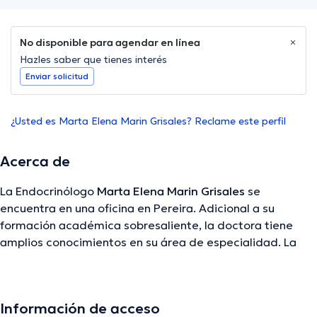
No disponible para agendar en línea
Hazles saber que tienes interés
Enviar solicitud
¿Usted es Marta Elena Marin Grisales? Reclame este perfil
Acerca de
La Endocrinólogo
Marta Elena Marin Grisales
se
encuentra en una oficina en Pereira. Adicional a su
formación académica sobresaliente, la doctora tiene
amplios conocimientos en su área de especialidad. La
profesional de la salud cuenta con muchos años de
experiencia laboral en su área de especialización. Así
mismo, ella se ha destacados como miembro de diversas
Información de acceso
asociaciones médicas. Marta Elena Marin Grisales ha