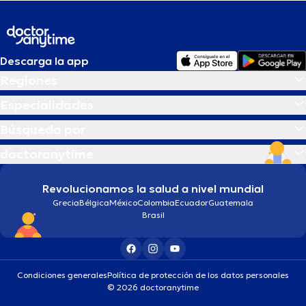
Descarga la app
Regiones
Especialidades
Búsqueda por
doctoranytime
Revolucionamos la salud a nivel mundial
Grecia
Bélgica
México
Colombia
Ecuador
Guatemala
Brasil
Condiciones generales
Política de protección de los datos personales
© 2026 doctoranytime