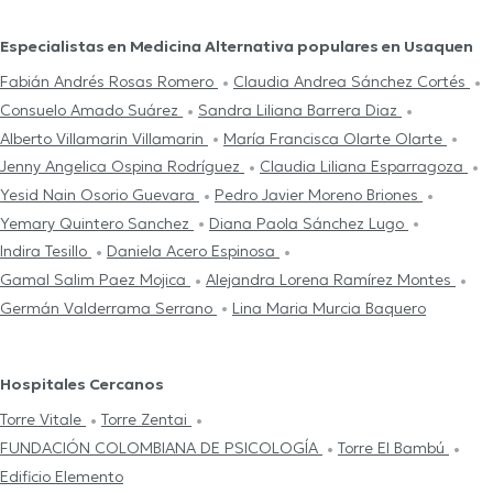
Especialistas en Medicina Alternativa populares en Usaquen
Fabián Andrés Rosas Romero
Claudia Andrea Sánchez Cortés
Consuelo Amado Suárez
Sandra Liliana Barrera Diaz
Alberto Villamarin Villamarin
María Francisca Olarte Olarte
Jenny Angelica Ospina Rodríguez
Claudia Liliana Esparragoza
Yesid Nain Osorio Guevara
Pedro Javier Moreno Briones
Yemary Quintero Sanchez
Diana Paola Sánchez Lugo
Indira Tesillo
Daniela Acero Espinosa
Gamal Salim Paez Mojica
Alejandra Lorena Ramírez Montes
Germán Valderrama Serrano
Lina Maria Murcia Baquero
Hospitales Cercanos
Torre Vitale
Torre Zentai
FUNDACIÓN COLOMBIANA DE PSICOLOGÍA
Torre El Bambú
Edificio Elemento