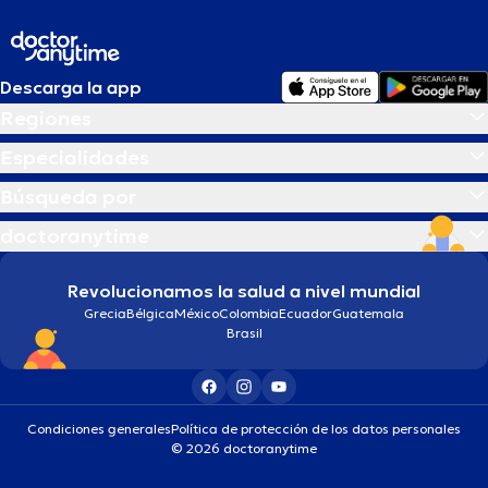
Descarga la app
Regiones
Especialidades
Búsqueda por
doctoranytime
Revolucionamos la salud a nivel mundial
Grecia
Bélgica
México
Colombia
Ecuador
Guatemala
Brasil
Condiciones generales
Política de protección de los datos personales
© 2026 doctoranytime