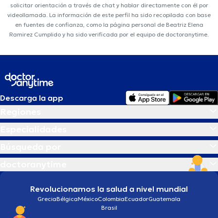
solicitar orientación a través de chat y hablar directamente con él por
videollamada. La información de este perfil ha sido recopilada con base
en fuentes de confianza, como la página personal de Beatriz Elena
Ramirez Cumplido y ha sido verificada por el equipo de doctoranytime.
Descarga la app
Regiones
Especialidades
Búsqueda por
doctoranytime
Revolucionamos la salud a nivel mundial
Grecia
Bélgica
México
Colombia
Ecuador
Guatemala
Brasil