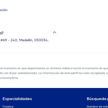
ación
a?
B #69 - 240, Medellín, 050034,
e el momento en que experimenta un síntoma médico hasta el momento en que s
nte con él por videollamada. La información de este perfil ha sido recopilada
doctoranytime.
Especialidades
Búsqueda 
Fisiatra
Nombre de mé