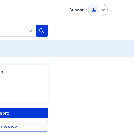
Buscar
ia
ahora
n médico