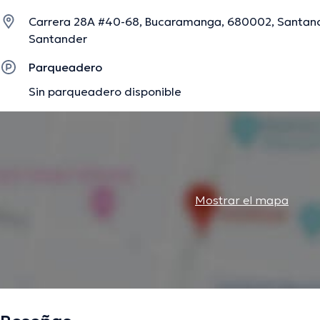
Carrera 28A #40-68, Bucaramanga, 680002, Santan
Santander
La descripción fue editada por el equipo de doctoranytime, con base en infor
Parqueadero
Sin parqueadero disponible
Mostrar el mapa