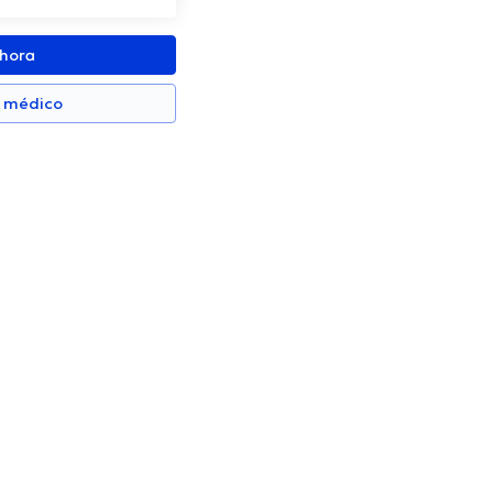
ahora
n médico