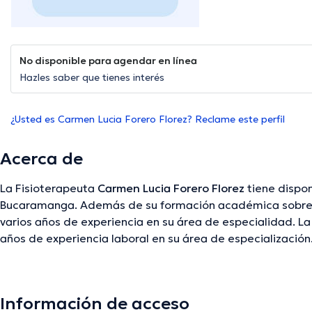
No disponible para agendar en línea
Hazles saber que tienes interés
¿Usted es Carmen Lucia Forero Florez? Reclame este perfil
Acerca de
La Fisioterapeuta
Carmen Lucia Forero Florez
tiene dispon
Bucaramanga. Además de su formación académica sobresa
varios años de experiencia en su área de especialidad. La
años de experiencia laboral en su área de especialización. 
desempeñado como miembro de diversas asociaciones m
Florez ha colaborado en diversas conferencias con el ide
continua en su disciplina de especialización y ha publicad
Información de acceso
Finalmente, la especialista puede hablar Español en su con