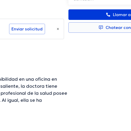
Llamar 
Chatear co
Enviar solicitud
ibilidad en una oficina en
liente, la doctora tiene
 profesional de la salud posee
Al igual, ella se ha
édicas. Carmen Lucia Forero
al de tener una formación
o diferentes ediciones.
sultorio.