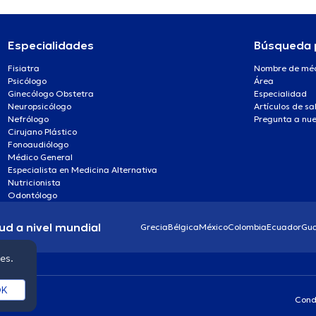
Especialidades
Búsqueda 
Fisiatra
Nombre de mé
Psicólogo
Área
Ginecólogo Obstetra
Especialidad
Neuropsicólogo
Artículos de sa
Nefrólogo
Pregunta a nue
Cirujano Plástico
Fonoaudiólogo
Médico General
Especialista en Medicina Alternativa
Nutricionista
Odontólogo
ud a nivel mundial
Grecia
Bélgica
México
Colombia
Ecuador
Gu
ies.
K
Cond