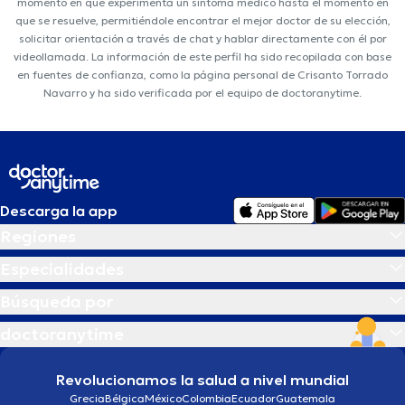
momento en que experimenta un síntoma médico hasta el momento en
que se resuelve, permitiéndole encontrar el mejor doctor de su elección,
solicitar orientación a través de chat y hablar directamente con él por
videollamada. La información de este perfil ha sido recopilada con base
en fuentes de confianza, como la página personal de Crisanto Torrado
Navarro y ha sido verificada por el equipo de doctoranytime.
Descarga la app
Regiones
Especialidades
Búsqueda por
doctoranytime
Revolucionamos la salud a nivel mundial
Grecia
Bélgica
México
Colombia
Ecuador
Guatemala