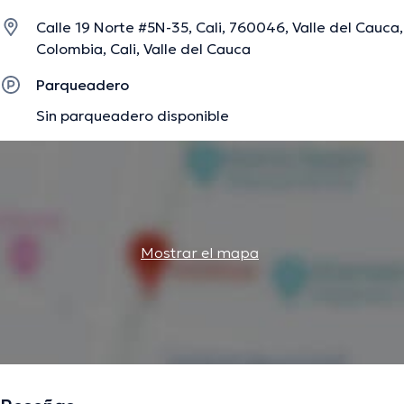
conferencias con la intención de tener una formación
Calle 19 Norte #5N-35, Cali, 760046, Valle del Cauca,
continua en su campo de especialización y ha publicado
Colombia, Cali, Valle del Cauca
numerosas publicaciones. Por último, la doctora puede
hablar Español en su consultorio.
Parqueadero
Sin parqueadero disponible
La descripción fue editada por el equipo de doctoranytime, con base en
información verificada.
Mostrar el mapa