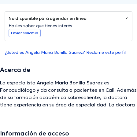
No disponible para agendar en línea
Hazles saber que tienes interés
Enviar solicitud
¿Usted es Angela Maria Bonilla Suarez? Reclame este perfil
Acerca de
La especialista
Angela Maria Bonilla Suarez
es
Fonoaudiólogo y da consulta a pacientes en Cali. Además
de su formación académica sobresaliente, la doctora
tiene experiencia en su área de especialidad. La doctora
posee años de experiencia laboral en su campo de
estudio. Inclusive, ella se ha desempeñado como
miembro de diversas asociaciones médicas. Angela
Información de acceso
Maria Bonilla Suarez ha contribuido en diversas