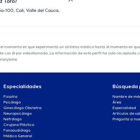
ez Toro?
a-100, Cali, Valle del Cauca,
e el momento en que experimenta un síntoma médico hasta el momento en que s
nte con él por videollamada. La información de este perfil ha sido recopilada
oranytime.
Especialidades
Búsqueda 
Fisiatra
Nombre de mé
Psicólogo
Área
Ginecólogo Obstetra
Especialidad
Neuropsicólogo
Artículos de sa
Nefrólogo
Pregunta a nue
Cirujano Plástico
Fonoaudiólogo
Médico General