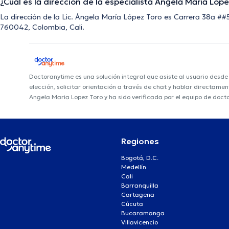
¿Cuál es la dirección de la especialista Ángela María Lóp
La dirección de la Lic. Ángela María López Toro es Carrera 38a ##5
760042, Colombia, Cali.
Doctoranytime es una solución integral que asiste al usuario desd
elección, solicitar orientación a través de chat y hablar directame
Angela Maria Lopez Toro y ha sido verificada por el equipo de doct
Regiones
Bogotá, D.C.
Medellín
Cali
Barranquilla
Cartagena
Cúcuta
Bucaramanga
Villavicencio