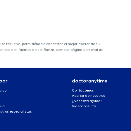
e resuelve, permitiéndole encontrar el mejor doctor de su
 con base en fuentes de confianza, como la página personal de
por
doctoranytime
dico
Contáctenos
Acerca de nosotros
¿Necesita ayuda?
lud
Videoconsulta
stros especialistas