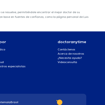
e resuelve, permitiéndole encontrar el mejor doctor de su
 con base en fuentes de confianza, como la página personal de Luis
por
doctoranytime
dico
Contáctenos
Acerca de nosotros
¿Necesita ayuda?
lud
Videoconsulta
stros especialistas
atemala
Brasil