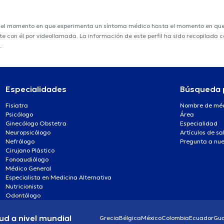
e el momento en que experimenta un síntoma médico hasta el momento en que s
nte con él por videollamada. La información de este perfil ha sido recopilada
.
Especialidades
Búsqueda 
Fisiatra
Nombre de mé
Psicólogo
Área
Ginecólogo Obstetra
Especialidad
Neuropsicólogo
Artículos de sa
Nefrólogo
Pregunta a nue
Cirujano Plástico
Fonoaudiólogo
Médico General
Especialista en Medicina Alternativa
Nutricionista
Odontólogo
ud a nivel mundial
Grecia
Bélgica
México
Colombia
Ecuador
Gu