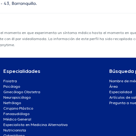
- 43, Barranquilla.
e el momento en que experimenta un síntoma médico hasta el momento en que s
nte con él por videollamada. La información de este perfil ha sido recopilada
ranytime.
Especialidades
Búsqueda 
Fisiatra
Nombre de mé
Psicólogo
Área
Ginecólogo Obstetra
Especialidad
Neuropsicólogo
Artículos de sa
Nefrólogo
Pregunta a nue
Cirujano Plástico
Fonoaudiólogo
Médico General
Especialista en Medicina Alternativa
Nutricionista
Odontólogo