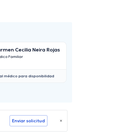
rmen Cecilia Neira Rojas
María Camila Bar
Martínez
ico Familiar
Médico Familiar
al médico para disponibilidad
Enviar solicitud