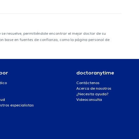
e resuelve, permitiéndole encontrar el mejor doctor de su
 con base en fuentes de confianza, como la página personal de
por
doctoranytime
dico
Contáctenos
Acerca de nosotros
¿Necesita ayuda?
lud
Videoconsulta
stros especialistas