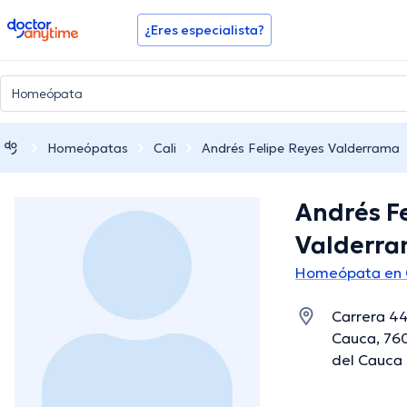
doctoranytime
¿Eres especialista?
Homeópatas
Cali
Andrés Felipe Reyes Valderrama
Andrés F
Valderr
Homeópata en 
Carrera 44 
Cauca, 760
del Cauca