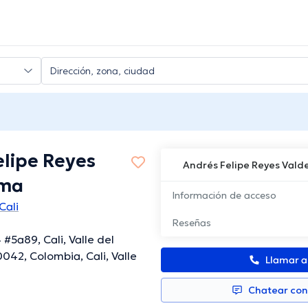
elipe Reyes
Andrés Felipe Reyes Val
ama
Información de acceso
Cali
Reseñas
#5a89, Cali, Valle del
042, Colombia, Cali, Valle
Llamar 
Chatear co