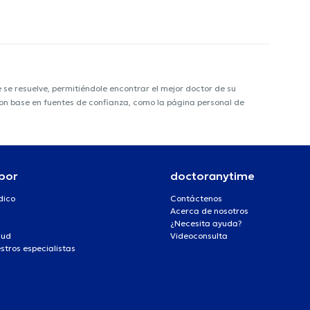
e resuelve, permitiéndole encontrar el mejor doctor de su
 con base en fuentes de confianza, como la página personal de
por
doctoranytime
dico
Contáctenos
Acerca de nosotros
¿Necesita ayuda?
lud
Videoconsulta
stros especialistas