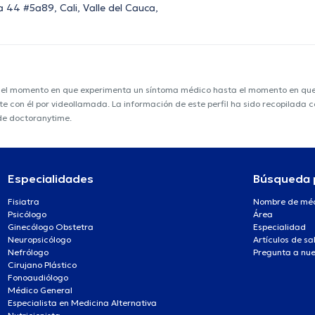
 44 #5a89, Cali, Valle del Cauca,
e el momento en que experimenta un síntoma médico hasta el momento en que s
nte con él por videollamada. La información de este perfil ha sido recopilada
 de doctoranytime.
Especialidades
Búsqueda 
Fisiatra
Nombre de mé
Psicólogo
Área
Ginecólogo Obstetra
Especialidad
Neuropsicólogo
Artículos de sa
Nefrólogo
Pregunta a nue
Cirujano Plástico
Fonoaudiólogo
Médico General
Especialista en Medicina Alternativa