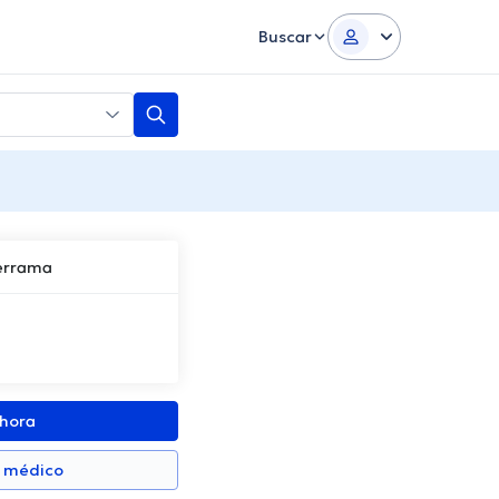
Buscar
derrama
ahora
n médico