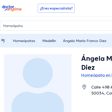
doctoranytime
¿Eres especialista?
Homeópatas
Medellín
Ángela María Franco Diez
Ángela M
Diez
Homeópata en 
Calle 49B 
50034, Col