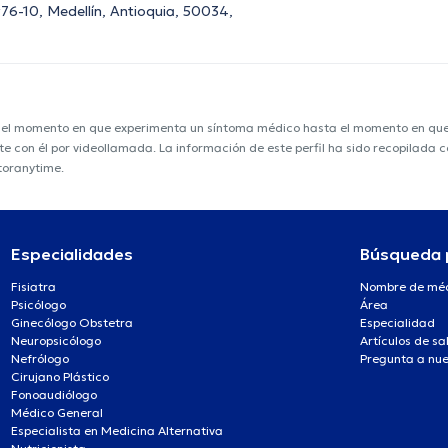
76-10, Medellín, Antioquia, 50034,
e el momento en que experimenta un síntoma médico hasta el momento en que s
nte con él por videollamada. La información de este perfil ha sido recopilada
toranytime.
Especialidades
Búsqueda 
Fisiatra
Nombre de mé
Psicólogo
Área
Ginecólogo Obstetra
Especialidad
Neuropsicólogo
Artículos de sa
Nefrólogo
Pregunta a nue
Cirujano Plástico
Fonoaudiólogo
Médico General
Especialista en Medicina Alternativa