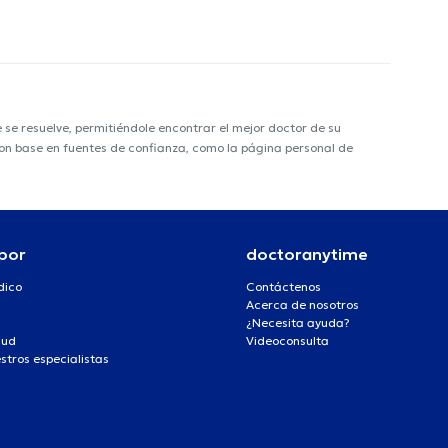
e resuelve, permitiéndole encontrar el mejor doctor de su
 con base en fuentes de confianza, como la página personal de
por
doctoranytime
dico
Contáctenos
Acerca de nosotros
¿Necesita ayuda?
lud
Videoconsulta
stros especialistas