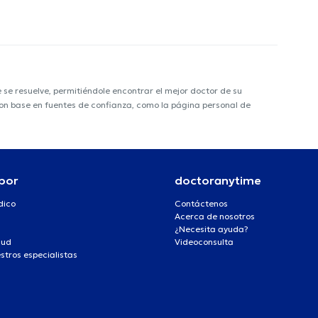
e resuelve, permitiéndole encontrar el mejor doctor de su
 con base en fuentes de confianza, como la página personal de
por
doctoranytime
dico
Contáctenos
Acerca de nosotros
¿Necesita ayuda?
lud
Videoconsulta
stros especialistas