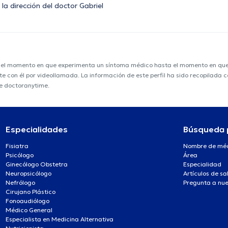
la dirección del doctor Gabriel
e el momento en que experimenta un síntoma médico hasta el momento en que s
nte con él por videollamada. La información de este perfil ha sido recopilada
de doctoranytime.
Especialidades
Búsqueda 
Fisiatra
Nombre de mé
Psicólogo
Área
Ginecólogo Obstetra
Especialidad
Neuropsicólogo
Artículos de sa
Nefrólogo
Pregunta a nue
Cirujano Plástico
Fonoaudiólogo
Médico General
Especialista en Medicina Alternativa