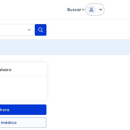
Buscar
alvaro
ahora
n médico