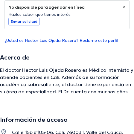
No disponible para agendar en línea
Hazles saber que tienes interés
Enviar solicitud
¿Usted es Hector Luis Ojeda Rosero? Reclame este perfil
Acerca de
El doctor
Hector Luis Ojeda Rosero
es Médico Internista y
atiende pacientes en Cali. Además de su formación
académica sobresaliente, el doctor tiene experiencia en
su área de especialidad. El Dr. cuenta con muchos años
de experiencia laboral en su área de experiencia.
También, él se ha desempeñado como miembro de
diversas asociaciones médicas. Hector Luis Ojeda Rosero
Información de acceso
ha formado parte en innumerables conferencias con el
objetivo de tener una formación continua en su disciplina
Calle 15b #105-06, Cali, 760031, Valle del Cauca,