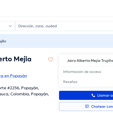
jillo
erto Mejia
Jairo Alberto Mejia Trujill
Información de acceso
sta en Popayán
Reseñas
orte #2256, Popayán,
auca, Colombia, Popayán,
Llamar 
Chatear co