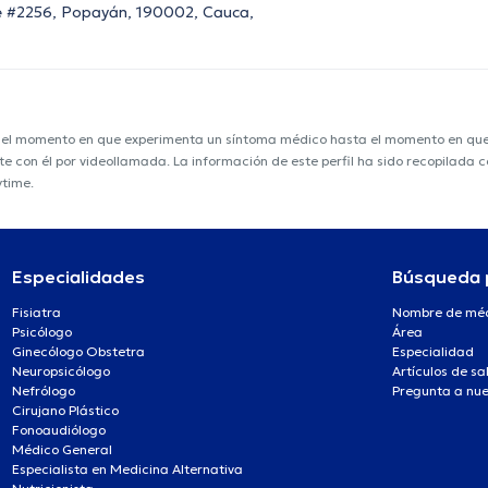
orte #2256, Popayán, 190002, Cauca,
e el momento en que experimenta un síntoma médico hasta el momento en que s
nte con él por videollamada. La información de este perfil ha sido recopilada
ytime.
Especialidades
Búsqueda 
Fisiatra
Nombre de mé
Psicólogo
Área
Ginecólogo Obstetra
Especialidad
Neuropsicólogo
Artículos de sa
Nefrólogo
Pregunta a nue
Cirujano Plástico
Fonoaudiólogo
Médico General
Especialista en Medicina Alternativa