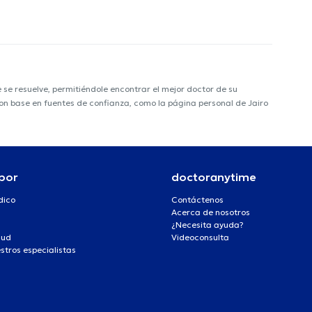
e resuelve, permitiéndole encontrar el mejor doctor de su
 con base en fuentes de confianza, como la página personal de Jairo
por
doctoranytime
dico
Contáctenos
Acerca de nosotros
¿Necesita ayuda?
lud
Videoconsulta
stros especialistas