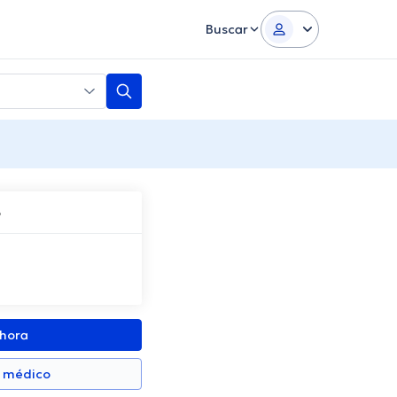
Buscar
o
ahora
n médico