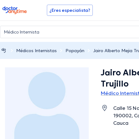
doctoranytime
¿Eres especialista?
Médicos Internistas
Popayán
Jairo Alberto Mejia Tru
Jairo Alb
Trujillo
Médico Interni
Calle 15 N
190002, C
Cauca