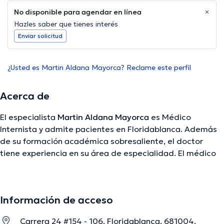
No disponible para agendar en línea
Hazles saber que tienes interés
Enviar solicitud
¿Usted es Martin Aldana Mayorca? Reclame este perfil
Acerca de
El especialista
Martin Aldana Mayorca
es Médico
Internista y admite pacientes en Floridablanca. Además
de su formación académica sobresaliente, el doctor
tiene experiencia en su área de especialidad. El médico
tiene varios años de experiencia laboral en su área de
experiencia. Por otro lado, él se ha desempeñado como
miembro de diversas asociaciones médicas. Martin
Información de acceso
Aldana Mayorca ha colaborado en abundantes
conferencias con la intención de tener una formación
Carrera 24 #154 - 106, Floridablanca, 681004,