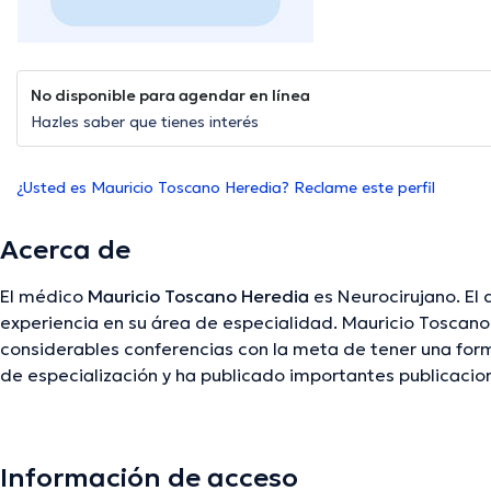
No disponible para agendar en línea
Hazles saber que tienes interés
¿Usted es Mauricio Toscano Heredia? Reclame este perfil
Acerca de
El médico
Mauricio Toscano Heredia
es Neurocirujano. El 
experiencia en su área de especialidad. Mauricio Toscano Heredia ha colaborado en
considerables conferencias con la meta de tener una fo
de especialización y ha publicado importantes publicacio
La descripción fue editada por el equipo de doctoranytime, con base en infor
Información de acceso