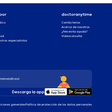
por
doctoranytime
dico
Contáctenos
Acerca de nosotros
¿Necesita ayuda?
lud
Videoconsulta
stros especialistas
atemala
Brasil
Descarga la app
iciones generales
Política de protección de los datos personales