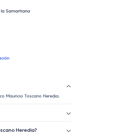
e la Samaritana
ación
ico Mauricio Toscano Heredia.
oscano Heredia?