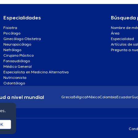
Especialidades
Búsqueda 
Fisiatra
Nombre de mé
Psicólogo
Área
Ginecólogo Obstetra
Especialidad
Neuropsicólogo
Artículos de sa
Nefrólogo
Pregunta a nue
Cirujano Plástico
Fonoaudiólogo
Médico General
Especialista en Medicina Alternativa
Nutricionista
Odontólogo
ud a nivel mundial
Grecia
Bélgica
México
Colombia
Ecuador
Gu
ies.
K
Cond