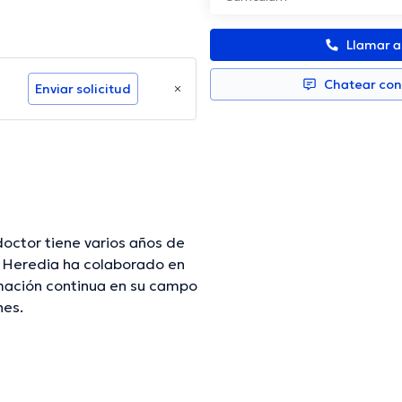
Llamar 
Chatear co
Enviar solicitud
doctor tiene varios años de
rmación continua en su campo
nes.
mación verificada.