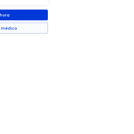
ahora
n médico