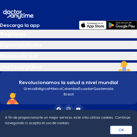
Descarga la app
Regiones
Especialidades
Búsqueda por
doctoranytime
Revolucionamos la salud a nivel mundial
Grecia
Bélgica
México
Colombia
Ecuador
Guatemala
Brasil
A fin de proporcionarle un mejor servicio, este sitio utiliza cookies. Continúe
Condiciones generales
Política de protección de los datos personales
navegando si acepta el uso de cookies.
© 2026 doctoranytime
OK