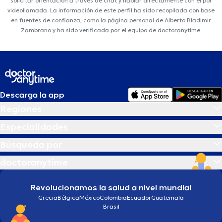
solicitar orientación a través de chat y hablar directamente con él por
videollamada. La información de este perfil ha sido recopilada con base
en fuentes de confianza, como la página personal de Alberto Bladimir
Zambrano y ha sido verificada por el equipo de doctoranytime.
Descarga la app
Regiones
Especialidades
Búsqueda por
doctoranytime
Revolucionamos la salud a nivel mundial
Grecia
Bélgica
México
Colombia
Ecuador
Guatemala
Brasil